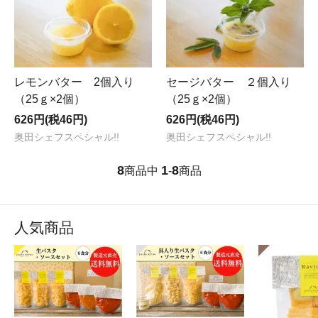
レモンバター 2個入り
セージバター ２個入り
（25ｇ×2個）
（25ｇ×2個）
626円(税46円)
626円(税46円)
奥田シェフスペシャル!!
奥田シェフスペシャル!!
8
1
8
商品中
-
商品
人気商品