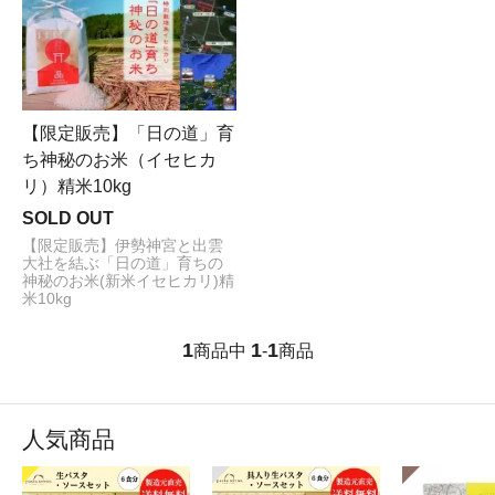
【限定販売】「日の道」育
ち神秘のお米（イセヒカ
リ）精米10kg
SOLD OUT
【限定販売】伊勢神宮と出雲
大社を結ぶ「日の道」育ちの
神秘のお米(新米イセヒカリ)精
米10kg
1
1
1
商品中
-
商品
人気商品